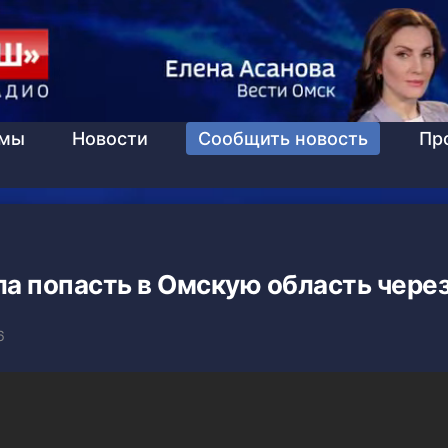
ммы
Новости
Сообщить новость
Пр
а попасть в Омскую область через
6