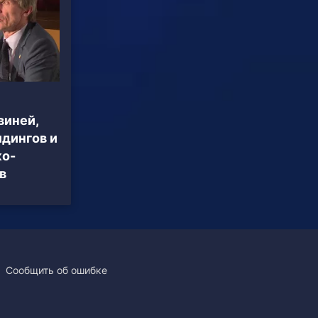
виней,
дингов и
ко-
в
Сообщить об ошибке