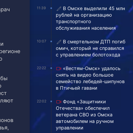
В Омске выделили 45 млн
11:39
врач
рублей на организацию
транспортного
обслуживания населения
В смертельном ДТП погиб
10:07
ии
омич, который не справился
регионе
с управлением болотохода
о
«Вестям-Омск» удалось
22:22
снять на видео большое
обы
семейство лебедей-шипунов
о
в Птичьей гавани
ест
вляют
Фонд «Защитники
22:02
Отечества» обеспечил
ветерана СВО из Омска
йонов
автомобилем на ручном
вья,
управлении