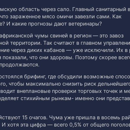
Омскую область через сало. Главный санитарный 
то зараженное мясо омичи завезли сами. Как
е? И какие прогнозы дают ветеринары?
африканской чумы свиней в регион — это завоз
ной территории. Так считают в главном управлен
ние через диких кабанов — уже исключили. Их в 
показали, что они здоровы. Поэтому скорее всег
 продолжаются.
состоялся брифинг, где обсудили возможные спос
ого, чтобы максимально снизить риск дельнейшег
водит внеплановые проверки торговых точек и м
 уделяет стихийным рынкам- именно они предста
йствуют 15 очагов. Чума уже пришла в восемь ра
 И хотя эта цифра — всего 0,5% от общего поголо