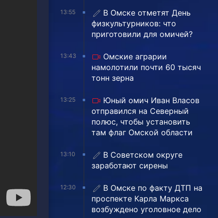
В Омске отметят День
13:55
физкультурников: что
приготовили для омичей?
Омские аграрии
13:43
намолотили почти 60 тысяч
тонн зерна
Юный омич Иван Власов
13:25
отправился на Северный
полюс, чтобы установить
там флаг Омской области
В Советском округе
13:10
заработают сирены
В Омске по факту ДТП на
12:30
проспекте Карла Маркса
возбуждено уголовное дело