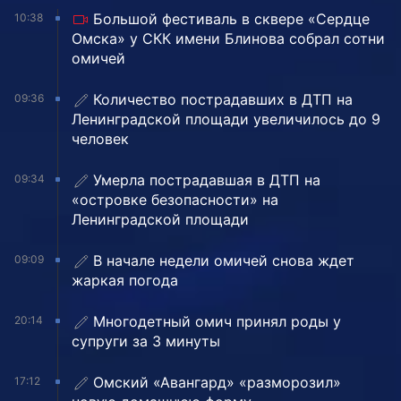
Большой фестиваль в сквере «Сердце
10:38
Омска» у СКК имени Блинова собрал сотни
омичей
Количество пострадавших в ДТП на
09:36
Ленинградской площади увеличилось до 9
человек
Умерла пострадавшая в ДТП на
09:34
«островке безопасности» на
Ленинградской площади
В начале недели омичей снова ждет
09:09
жаркая погода
Многодетный омич принял роды у
20:14
супруги за 3 минуты
Омский «Авангард» «разморозил»
17:12