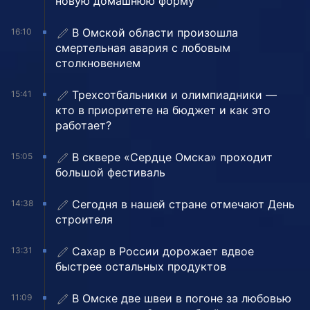
новую домашнюю форму
В Омской области произошла
16:10
смертельная авария с лобовым
столкновением
Трехсотбальники и олимпиадники —
15:41
кто в приоритете на бюджет и как это
работает?
В сквере «Сердце Омска» проходит
15:05
большой фестиваль
Сегодня в нашей стране отмечают День
14:38
строителя
Сахар в России дорожает вдвое
13:31
быстрее остальных продуктов
В Омске две швеи в погоне за любовью
11:09