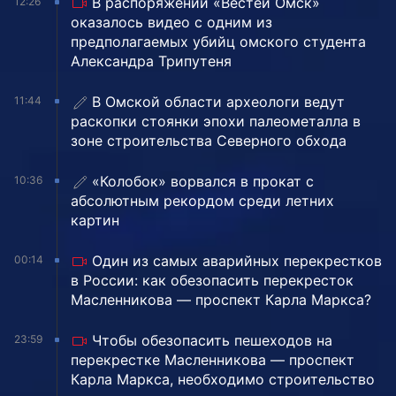
В распоряжении «Вестей Омск»
12:26
оказалось видео с одним из
предполагаемых убийц омского студента
Александра Трипутеня
В Омской области археологи ведут
11:44
раскопки стоянки эпохи палеометалла в
зоне строительства Северного обхода
«Колобок» ворвался в прокат с
10:36
абсолютным рекордом среди летних
картин
Один из самых аварийных перекрестков
00:14
в России: как обезопасить перекресток
Масленникова — проспект Карла Маркса?
Чтобы обезопасить пешеходов на
23:59
перекрестке Масленникова — проспект
Карла Маркса, необходимо строительство