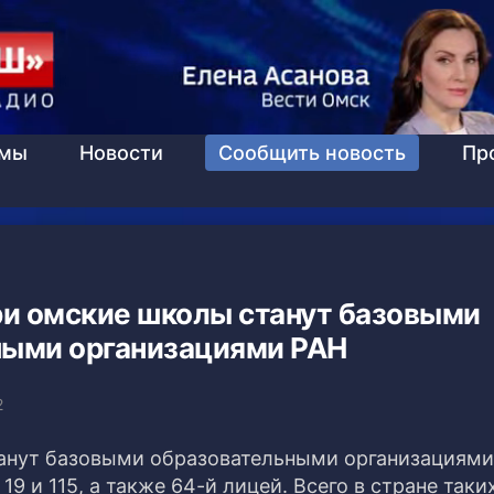
ммы
Новости
Сообщить новость
Пр
ри омские школы станут базовыми
ными организациями РАН
2
танут базовыми образовательными организациями
9 и 115, а также 64-й лицей.
Всего в стране таки