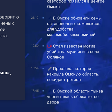
светофор появился в центре
Омска
оворит о
В Омске обновили семь
21:10
ученых
остановочных комплексов
для удобства
кой
маломобильных омичей
кта.
Стал известен мотив
19:50
убийства мужчины в селе
Соляное
Прохлада, которая
18:54
тыш»,
накрыла Омскую область,
покидает регион
В Омской области тыква
17:45
«попыталась сбежать» со
двора