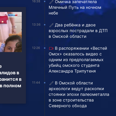
Омичка запечатлела
16:38
Млечный Путь на ночном
небе
Два ребёнка и двое
13:36
взрослых пострадали в ДТП
в Омской области
В распоряжении «Вестей
12:26
Омск» оказалось видео с
одним из предполагаемых
убийц омского студента
е
Александра Трипутеня
алидов в
ранится в
В Омской области
11:44
 в полном
археологи ведут раскопки
стоянки эпохи палеометалла
в зоне строительства
Северного обхода