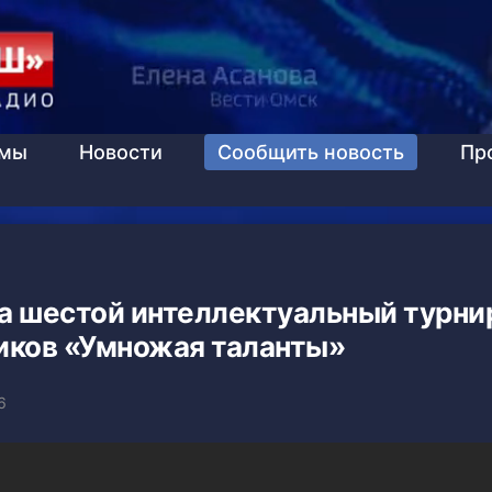
ммы
Новости
Сообщить новость
Пр
а шестой интеллектуальный турни
иков «Умножая таланты»
6