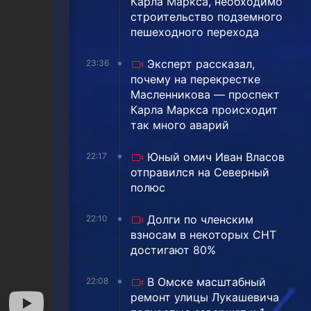
Карла Маркса, необходимо
строительство подземного
пешеходного перехода
Эксперт рассказал,
23:36
почему на перекрестке
Масленникова — проспект
Карла Маркса происходит
так много аварий
Юный омич Иван Власов
22:17
отправился на Северный
полюс
Долги по членским
22:10
взносам в некоторых СНТ
достигают 80%
В Омске масштабный
22:08
ремонт улицы Лукашевича