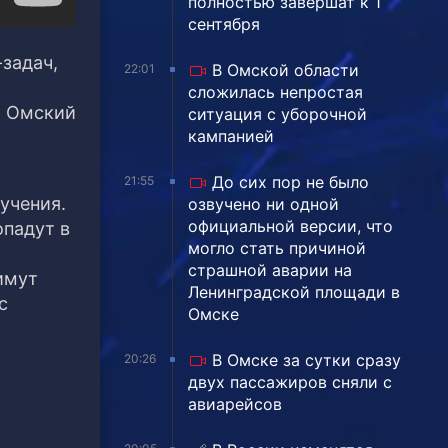
полностью завершат к 1
сентября
-задач,
В Омской области
22:01
сложилась непростая
т Омский
ситуация с уборочной
кампанией
До сих пор не было
21:55
учения.
озвучено ни одной
официальной версии, что
опадут в
могло стать причиной
страшной аварии на
имут
Ленинградской площади в
с
Омске
В Омске за сутки сразу
20:26
двух пассажиров сняли с
авиарейсов