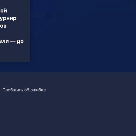
той
турнир
ов
ели — до
Сообщить об ошибке