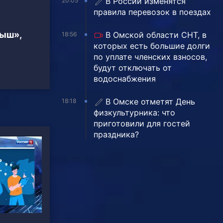
В России изменятся
20:05
правила перевозок в поездах
тыш»,
В Омской области СНТ, в
18:56
которых есть большие долги
по уплате членских взносов,
будут отключать от
водоснабжения
В Омске отметят День
18:18
физкультурника: что
приготовили для гостей
праздника?