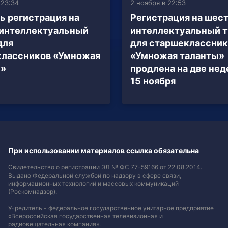
 23:34
2 ноября в 22:53
ь регистрация на
Регистрация на шес
интеллектуальный
интеллектуальный 
для
для старшеклассник
классников «Умножая
«Умножая таланты»
ы»
продлена на две нед
15 ноября
При использовании материалов ссылка обязательна
Свидетельство о регистрации ЭЛ № ФС 77-59166 от 22.08.2014.
Выдано Федеральной службой по надзору в сфере связи,
информационных технологий и массовых коммуникаций
(Роскомнадзор).
Учредитель - федеральное государственное унитарное предприятие
«Всероссийская государственная телевизионная и
радиовещательная компания».