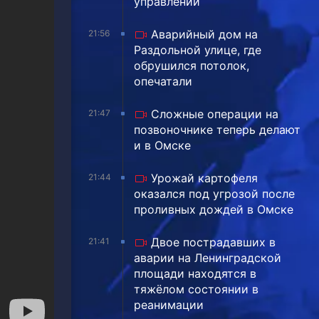
управлении
Аварийный дом на
21:56
Раздольной улице, где
обрушился потолок,
опечатали
Сложные операции на
21:47
позвоночнике теперь делают
и в Омске
Урожай картофеля
21:44
оказался под угрозой после
проливных дождей в Омске
Двое пострадавших в
21:41
аварии на Ленинградской
площади находятся в
тяжёлом состоянии в
реанимации