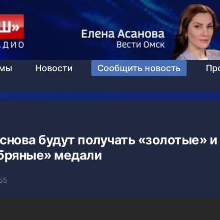
ммы
Новости
Сообщить новость
Пр
снова будут получать «золотые» и
бряные» медали
:55