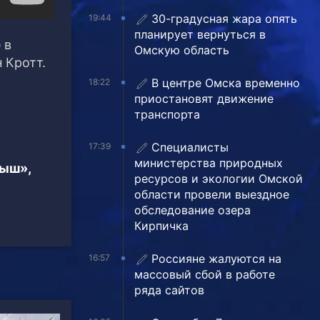
30-градусная жара опять
19:44
планирует вернуться в
 в
Омскую область
 Кротт.
В центре Омска временно
18:22
приостановят движение
транспорта
Специалисты
17:39
министерства природных
тыш»,
ресурсов и экологии Омской
области провели выездное
обследование озера
Кирпичка
Россияне жалуются на
16:57
массовый сбой в работе
ряда сайтов