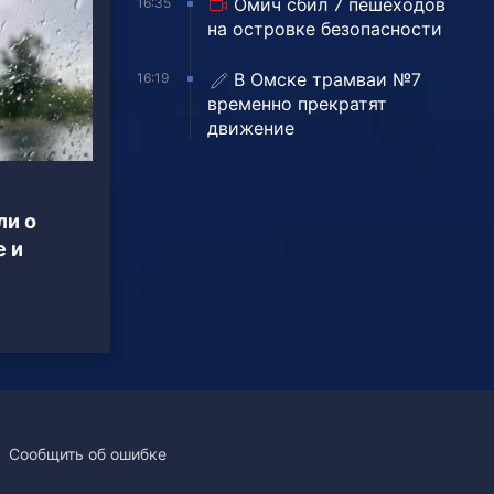
Омич сбил 7 пешеходов
16:35
на островке безопасности
В Омске трамваи №7
16:19
временно прекратят
движение
ли о
е и
Сообщить об ошибке