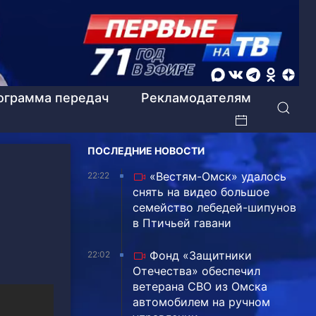
ограмма передач
Рекламодателям
ПОСЛЕДНИЕ НОВОСТИ
«Вестям-Омск» удалось
22:22
снять на видео большое
семейство лебедей-шипунов
в Птичьей гавани
Фонд «Защитники
22:02
Отечества» обеспечил
ветерана СВО из Омска
автомобилем на ручном