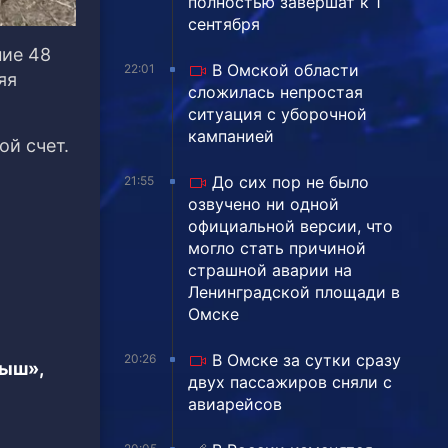
полностью завершат к 1
сентября
ние 48
В Омской области
22:01
яя
сложилась непростая
ситуация с уборочной
кампанией
ой счет.
До сих пор не было
21:55
озвучено ни одной
официальной версии, что
могло стать причиной
страшной аварии на
Ленинградской площади в
Омске
В Омске за сутки сразу
20:26
тыш»,
двух пассажиров сняли с
авиарейсов