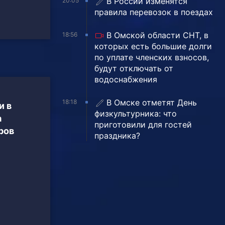
В России изменятся
20:05
правила перевозок в поездах
В Омской области СНТ, в
18:56
которых есть большие долги
по уплате членских взносов,
будут отключать от
водоснабжения
В Омске отметят День
18:18
и в
физкультурника: что
а
приготовили для гостей
ров
праздника?