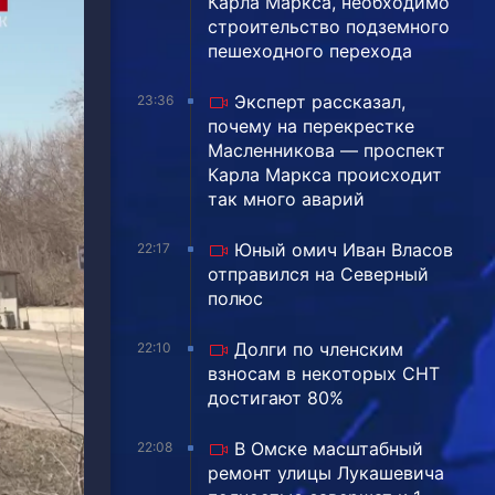
Карла Маркса, необходимо
строительство подземного
пешеходного перехода
Эксперт рассказал,
23:36
почему на перекрестке
Масленникова — проспект
Карла Маркса происходит
так много аварий
Юный омич Иван Власов
22:17
отправился на Северный
полюс
Долги по членским
22:10
взносам в некоторых СНТ
достигают 80%
В Омске масштабный
22:08
ремонт улицы Лукашевича