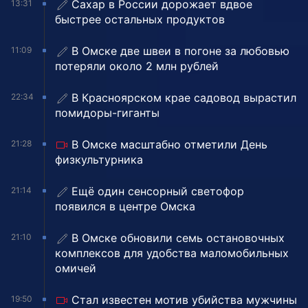
Сахар в России дорожает вдвое
13:31
быстрее остальных продуктов
В Омске две швеи в погоне за любовью
11:09
потеряли около 2 млн рублей
В Красноярском крае садовод вырастил
22:34
помидоры-гиганты
В Омске масштабно отметили День
21:28
физкультурника
Ещё один сенсорный светофор
21:14
появился в центре Омска
В Омске обновили семь остановочных
21:10
комплексов для удобства маломобильных
омичей
Стал известен мотив убийства мужчины
19:50