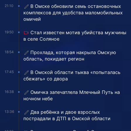
В Омске обновили семь остановочных
21:10
комплексов для удобства маломобильных
омичей
Стал известен мотив убийства мужчины
19:50
в селе Соляное
Прохлада, которая накрыла Омскую
18:54
область, покидает регион
В Омской области тыква «попыталась
17:45
сбежать» со двора
Омичка запечатлела Млечный Путь на
16:38
ночном небе
Два ребёнка и двое взрослых
13:36
пострадали в ДТП в Омской области