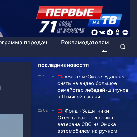
ограмма передач
Рекламодателям
ПОСЛЕДНИЕ НОВОСТИ
«Вестям-Омск» удалось
22:22
снять на видео большое
и
семейство лебедей-шипунов
в Птичьей гавани
Фонд «Защитники
22:02
Отечества» обеспечил
ветерана СВО из Омска
автомобилем на ручном