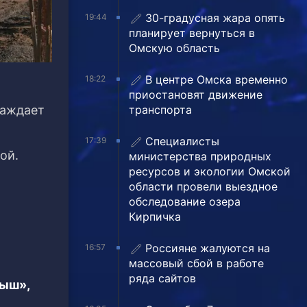
30-градусная жара опять
19:44
планирует вернуться в
Омскую область
В центре Омска временно
18:22
приостановят движение
транспорта
раждает
Специалисты
17:39
ой.
министерства природных
ресурсов и экологии Омской
области провели выездное
обследование озера
Кирпичка
Россияне жалуются на
16:57
массовый сбой в работе
ряда сайтов
тыш»,