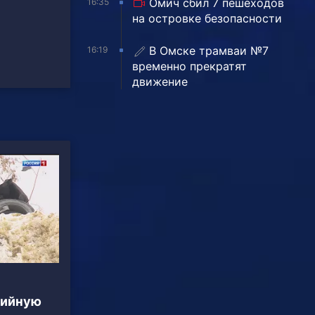
Омич сбил 7 пешеходов
16:35
на островке безопасности
В Омске трамваи №7
16:19
временно прекратят
движение
хийную