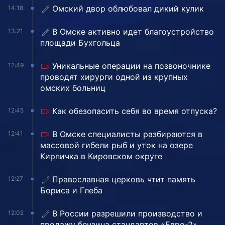
Омский двор облюбовал дикий кулик
14:18
В Омске активно идет благоустройство
13:21
площади Бухгольца
Уникальные операции на позвоночнике
12:49
проводят хирурги одной из крупных
омских больниц
Как обезопасить себя во время отпуска?
12:45
В Омске специалисты разбираются в
12:41
массовой гибели рыб и уток на озере
Кирпичка в Кировском округе
Православная церковь чтит память
12:27
Бориса и Глеба
В России разрешили производство и
12:02
продажу бензина стандартов «Евро-2»,