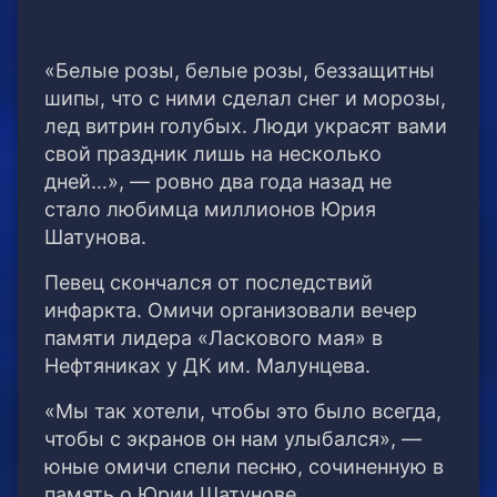
«Белые pозы, белые pозы, беззащитны
шипы, что с ними сделал снег и моpозы,
лед витpин голубых. Люди укpасят вами
свой пpаздник лишь на несколько
дней…», — ровно два года назад не
стало любимца миллионов Юрия
Шатунова.
Певец скончался от последствий
инфаркта. Омичи организовали вечер
памяти лидера «Ласкового мая» в
Нефтяниках у ДК им. Малунцева.
«Мы так хотели, чтобы это было всегда,
чтобы с экранов он нам улыбался», —
юные омичи спели песню, сочиненную в
память о Юрии Шатунове.