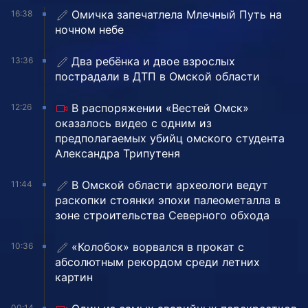
Омичка запечатлела Млечный Путь на
16:38
ночном небе
Два ребёнка и двое взрослых
13:36
пострадали в ДТП в Омской области
В распоряжении «Вестей Омск»
12:26
оказалось видео с одним из
предполагаемых убийц омского студента
Александра Трипутеня
В Омской области археологи ведут
11:44
раскопки стоянки эпохи палеометалла в
зоне строительства Северного обхода
«Колобок» ворвался в прокат с
10:36
абсолютным рекордом среди летних
картин
00:14