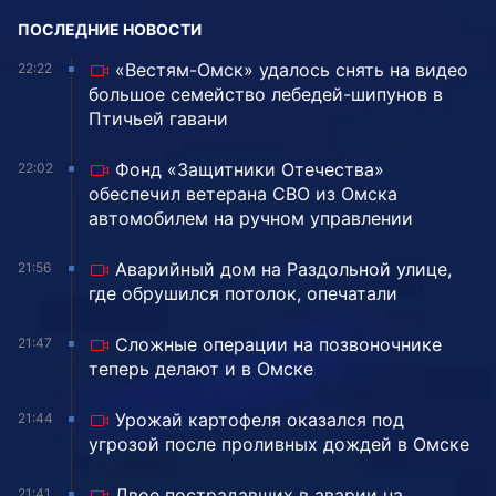
ПОСЛЕДНИЕ НОВОСТИ
«Вестям-Омск» удалось снять на видео
22:22
большое семейство лебедей-шипунов в
Птичьей гавани
Фонд «Защитники Отечества»
22:02
обеспечил ветерана СВО из Омска
автомобилем на ручном управлении
Аварийный дом на Раздольной улице,
21:56
где обрушился потолок, опечатали
Сложные операции на позвоночнике
21:47
теперь делают и в Омске
Урожай картофеля оказался под
21:44
угрозой после проливных дождей в Омске
Двое пострадавших в аварии на
21:41