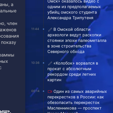
Омск» оказалось видео с
аны, а
одним из предполагаемых
нальные
убийц омского студента
Александра Трипутеня
но, член
В Омской области
Баженов
11:44
археологи ведут раскопки
осования
стоянки эпохи палеометалла
 показу
в зоне строительства
Северного обхода
граммы
юных
«Колобок» ворвался в
10:36
с
прокат с абсолютным
рекордом среди летних
картин
Один из самых аварийных
00:14
перекрестков в России: как
обезопасить перекресток
Масленникова — проспект
тыш»,