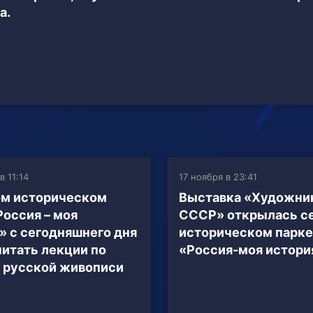
а.
в 11:14
17 ноября в 23:41
ом историческом
Выставка «Художник
Россия – моя
СССР» открылась се
» с сегодняшнего дня
историческом парке
читать лекции по
«Россия-моя истори
 русской живописи