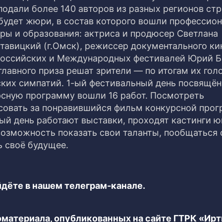
подали более 140 авторов из разных регионов стр
 будет жюри, в состав которого вошли профессио
ры и образования: актриса и продюсер Светлана
тавицкий (г.Омск), режиссер документального ки
сероссийских и Международных фестивалей Юрий 
главного приза решат зрители — по итогам их гол
ских симпатий. 1-ый фестивальный день посвящён
рсную программу вошли 16 работ. Посмотреть
осовать за понравившийся фильм конкурсной про
ый день работают выставки, проходят кастинги 
возможность показать свои таланты, пообщаться 
ь своё будущее.
дёте в нашем телеграм-канале.
еоматериала, опубликованных на сайте ГТРК «Ир