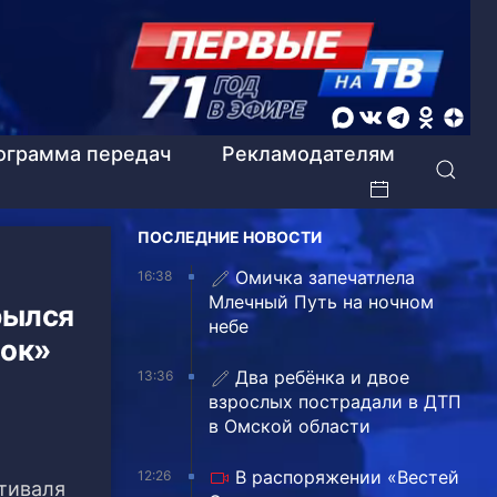
ограмма передач
Рекламодателям
ПОСЛЕДНИЕ НОВОСТИ
Омичка запечатлела
16:38
Млечный Путь на ночном
рылся
небе
нок»
Два ребёнка и двое
13:36
взрослых пострадали в ДТП
в Омской области
В распоряжении «Вестей
12:26
тиваля