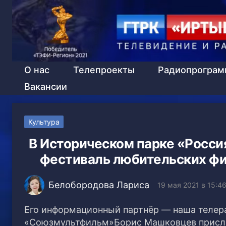
О нас
Телепроекты
Радиопрогра
Вакансии
Культура
В Историческом парке «Росси
фестиваль любительских ф
Белобородова Лариса
19 мая 2021 в 15:4
Его информационный партнёр — наша телер
«Союзмультфильм»Борис Машковцев присла