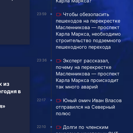
Карла Маркса?
Чтобы обезопасить
23:59
пешеходов на перекрестке
Масленникова — проспект
Карла Маркса, необходимо
строительство подземного
пешеходного перехода
Эксперт рассказал,
23:36
почему на перекрестке
Масленникова — проспект
Карла Маркса происходит
 из
так много аварий
годня в
Юный омич Иван Власов
22:17
я»
отправился на Северный
полюс
Долги по членским
22:10