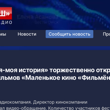
ммы
Новости
Сообщить новость
Пр
я-моя история» торжественно отк
ильмов «Маленькое кино «Фильмё
6
адиокомпания. Директор кинокомпании
л видео-обращение. Количество участников фес