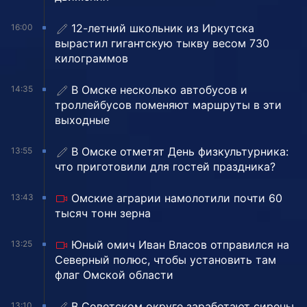
12-летний школьник из Иркутска
16:00
вырастил гигантскую тыкву весом 730
килограммов
В Омске несколько автобусов и
14:35
троллейбусов поменяют маршруты в эти
выходные
В Омске отметят День физкультурника:
13:55
что приготовили для гостей праздника?
Омские аграрии намолотили почти 60
13:43
тысяч тонн зерна
Юный омич Иван Власов отправился на
13:25
Северный полюс, чтобы установить там
флаг Омской области
В Советском округе заработают сирены
13:10