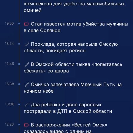
комплексов для удобства маломобильных
омичей
Стал известен мотив убийства мужчины
19:50
в селе Соляное
Прохлада, которая накрыла Омскую
18:54
область, покидает регион
В Омской области тыква «попыталась
17:45
сбежать» со двора
Омичка запечатлела Млечный Путь на
16:38
ночном небе
Два ребёнка и двое взрослых
13:36
пострадали в ДТП в Омской области
В распоряжении «Вестей Омск»
12:26
оказалось видео с одним из