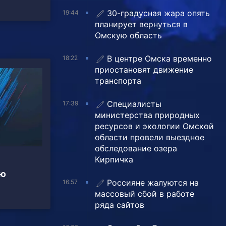
30-градусная жара опять
19:44
планирует вернуться в
Омскую область
В центре Омска временно
18:22
приостановят движение
транспорта
Специалисты
17:39
министерства природных
ресурсов и экологии Омской
области провели выездное
обследование озера
Кирпичка
ью
Россияне жалуются на
16:57
массовый сбой в работе
ряда сайтов