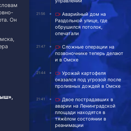
управлении
 словам
овно-
Аварийный дом на
21:56
та. Он
Раздольной улице, где
обрушился потолок,
опечатали
Омска,
ера
Сложные операции на
21:47
позвоночнике теперь делают
и в Омске
Урожай картофеля
21:44
оказался под угрозой после
проливных дождей в Омске
тыш»,
Двое пострадавших в
21:41
аварии на Ленинградской
площади находятся в
тяжёлом состоянии в
реанимации