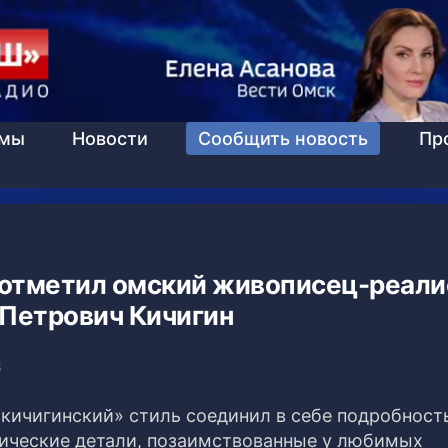
ммы
Новости
Сообщить новость
Пр
е отметил омский живописец-реали
 Петрович Кичигин
8
«кичигинский» стиль соединил в себе подробност
тические детали, позаимствованные у любимых