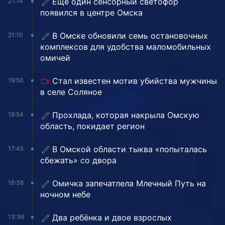
Ещё один сенсорный светофор
21:14
появился в центре Омска
В Омске обновили семь остановочных
21:10
комплексов для удобства маломобильных
омичей
Стал известен мотив убийства мужчины
19:50
в селе Соляное
Прохлада, которая накрыла Омскую
18:54
область, покидает регион
В Омской области тыква «попыталась
17:45
сбежать» со двора
Омичка запечатлела Млечный Путь на
16:38
ночном небе
Два ребёнка и двое взрослых
13:36