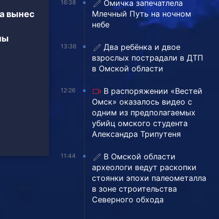
Омичка запечатлела
16:38
а вынес
Млечный Путь на ночном
небе
мы
Два ребёнка и двое
13:36
взрослых пострадали в ДТП
в Омской области
В распоряжении «Вестей
12:26
Омск» оказалось видео с
одним из предполагаемых
убийц омского студента
Александра Трипутеня
В Омской области
11:44
археологи ведут раскопки
стоянки эпохи палеометалла
в зоне строительства
Северного обхода