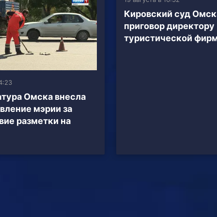
Кировский суд Омск
приговор директору
туристической фир
4:23
тура Омска внесла
вление мэрии за
вие разметки на