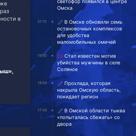
светофор появился в центре
 же
Омска
 раз
ности в
В Омске обновили семь
21:10
остановочных комплексов
для удобства
маломобильных омичей
Стал известен мотив
19:50
убийства мужчины в селе
Соляное
тыш»,
Прохлада, которая
18:54
накрыла Омскую область,
покидает регион
В Омской области тыква
17:45
«попыталась сбежать» со
двора