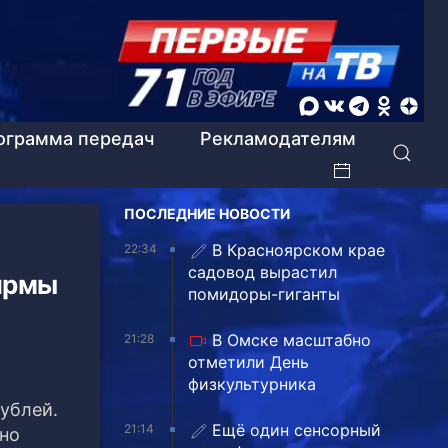
ограмма передач
Рекламодателям
ПОСЛЕДНИЕ НОВОСТИ
В Красноярском крае
22:34
садовод вырастил
ирмы
помидоры-гиганты
В Омске масштабно
21:28
отметили День
физкультурника
ублей.
Ещё один сенсорный
21:14
чно