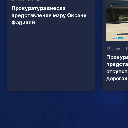
Прокуратура внесла
представление мэру Оксане
Фадиной
12 июля в 1
Прокура
предста
отсутст
дорогах