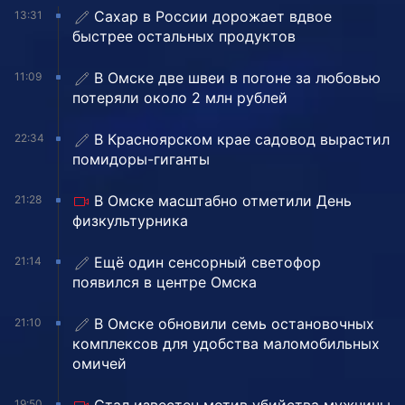
Сахар в России дорожает вдвое
13:31
быстрее остальных продуктов
В Омске две швеи в погоне за любовью
11:09
потеряли около 2 млн рублей
В Красноярском крае садовод вырастил
22:34
помидоры-гиганты
В Омске масштабно отметили День
21:28
физкультурника
Ещё один сенсорный светофор
21:14
появился в центре Омска
В Омске обновили семь остановочных
21:10
комплексов для удобства маломобильных
омичей
Стал известен мотив убийства мужчины
19:50