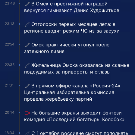
В Омск с престижной наградой
23:48
вернулся гимназист Денис Художитков
Отголоски первых месяцев лета: в
23:13
регионе вводят режим ЧС из-за засухи
Омск практически утонул после
22:54
затяжного ливня
Жительница Омска оказалась на скамье
22:35
подсудимых за привороты и сглазы
В прямом эфире канала «Россия-24»
21:31
Центральная избирательна комиссия
провела жеребьевку партий
На большие экраны выходит фэнтези-
20:14
комедия «Последний богатырь. Колобок»
С 1 октября россияне смогут пополнять
18:34