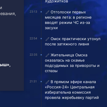
Художитков
и
Отголоски первых
23:13
евания,
месяцев лета: в регионе
вводят режим ЧС из-за
засухи
Омск практически утонул
22:54
после затяжного ливня
Жительница Омска
22:35
оказалась на скамье
тыш»,
подсудимых за привороты и
сглазы
В прямом эфире канала
21:31
«Россия-24» Центральная
избирательна комиссия
провела жеребьевку партий