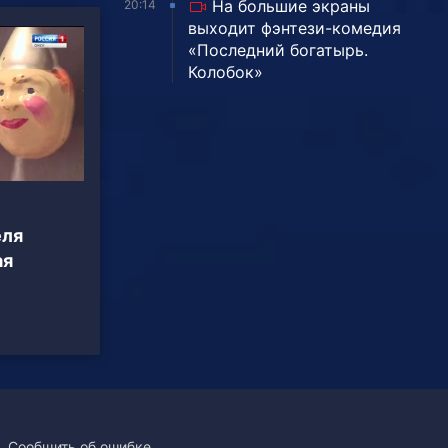
На большие экраны
20:14
выходит фэнтези-комедия
«Последний богатырь.
Колобок»
еля
ая
Сообщить об ошибке