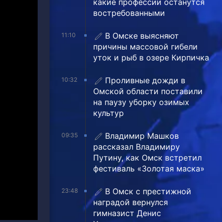
какие профессии останутся
востребованными
В Омске выясняют
11:10
причины массовой гибели
уток и рыб в озере Кирпичка
Проливные дожди в
10:32
Омской области поставили
на паузу уборку озимых
культур
Владимир Машков
09:35
рассказал Владимиру
Путину, как Омск встретил
фестиваль «Золотая маска»
В Омск с престижной
23:48
наградой вернулся
гимназист Денис