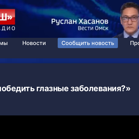
ммы
Новости
Сообщить новость
Пр
победить глазные заболевания?»