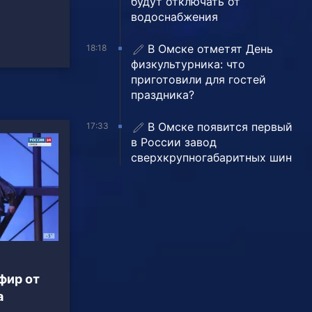
будут отключать от
водоснабжения
В Омске отметят День
18:18
физкультурника: что
приготовили для гостей
праздника?
В Омске появится первый
17:33
в России завод
сверхкрупногабаритных шин
фир от
а