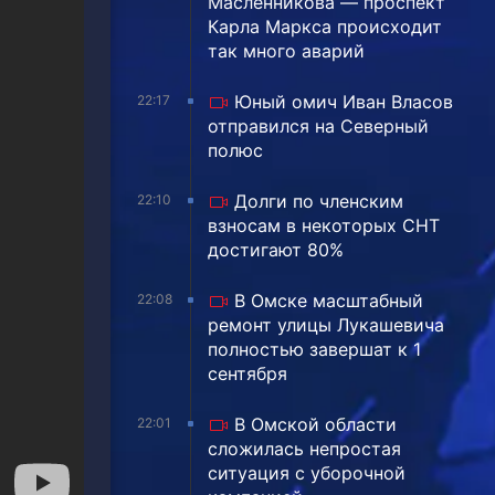
Масленникова — проспект
Карла Маркса происходит
так много аварий
Юный омич Иван Власов
22:17
отправился на Северный
полюс
Долги по членским
22:10
взносам в некоторых СНТ
достигают 80%
В Омске масштабный
22:08
ремонт улицы Лукашевича
полностью завершат к 1
сентября
В Омской области
22:01
сложилась непростая
ситуация с уборочной