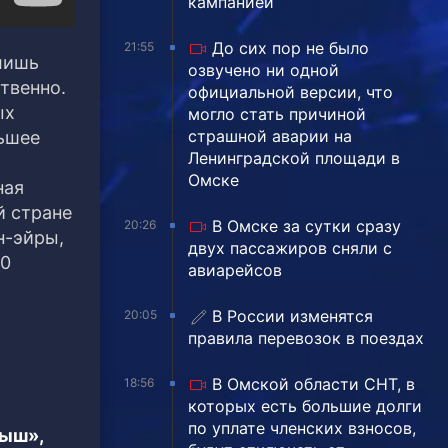
кампанией
До сих пор не было
21:55
лишь
озвучено ни одной
твенно.
официальной версии, что
ых
могло стать причиной
страшной аварии на
льшее
Ленинградской площади в
я
Омске
ная
й стране
В Омске за сутки сразу
20:26
н-эйры,
двух пассажиров сняли с
20
авиарейсов
В России изменятся
20:05
правила перевозок в поездах
В Омской области СНТ, в
18:56
которых есть большие долги
по уплате членских взносов,
тыш»,