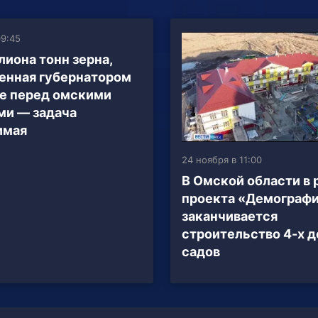
09:45
лиона тонн зерна,
енная губернатором
е перед омскими
ми — задача
имая
24 ноября в 11:00
В Омской области в 
проекта «Демограф
заканчивается
строительство 4-х 
садов