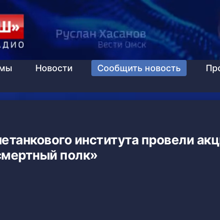
ммы
Новости
Сообщить новость
Пр
етанкового института провели ак
смертный полк»