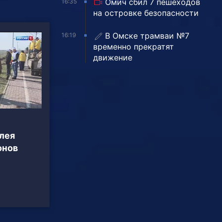
Омич сбил 7 пешеходов
16:35
на островке безопасности
В Омске трамваи №7
16:19
временно прекратят
движение
лея
онов