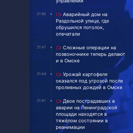
управлении
Аварийный дом на
21:56
Раздольной улице, где
обрушился потолок,
опечатали
Сложные операции на
21:47
позвоночнике теперь делают
и в Омске
Урожай картофеля
21:44
оказался под угрозой после
проливных дождей в Омске
Двое пострадавших в
21:41
аварии на Ленинградской
площади находятся в
тяжёлом состоянии в
реанимации