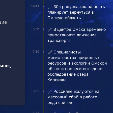
30-градусная жара опять
19:44
планирует вернуться в
Омскую область
щие
В центре Омска временно
18:22
приостановят движение
транспорта
Специалисты
17:39
министерства природных
ресурсов и экологии Омской
тыш»,
области провели выездное
обследование озера
Кирпичка
Россияне жалуются на
16:57
массовый сбой в работе
ряда сайтов