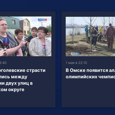
3:40
1 мая в 22:10
оголевские страсти
В Омске появится ал
лись между
олимпийских чемпи
и двух улиц в
ом округе