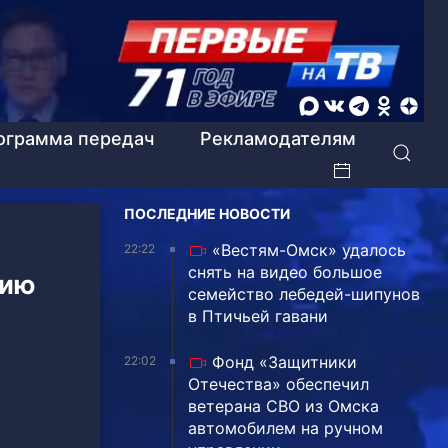
ограмма передач
Рекламодателям
ПОСЛЕДНИЕ НОВОСТИ
«Вестям-Омск» удалось
22:22
снять на видео большое
цию
семейство лебедей-шипунов
в Птичьей гавани
Фонд «Защитники
22:02
Отечества» обеспечил
ветерана СВО из Омска
автомобилем на ручном