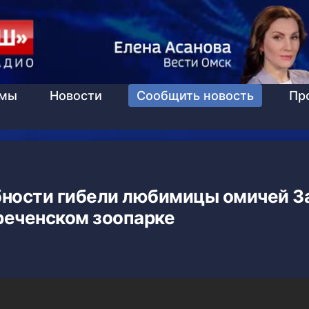
ммы
Новости
Сообщить новость
Пр
бности гибели любимицы омичей З
реченском зоопарке