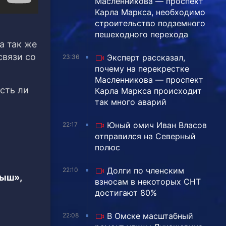
Масленникова — проспект
Карла Маркса, необходимо
строительство подземного
пешеходного перехода
а так же
связи со
Эксперт рассказал,
23:36
почему на перекрестке
Масленникова — проспект
сть ли
Карла Маркса происходит
так много аварий
Юный омич Иван Власов
22:17
отправился на Северный
полюс
Долги по членским
22:10
тыш»,
взносам в некоторых СНТ
достигают 80%
В Омске масштабный
22:08