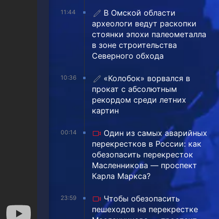
В Омской области
11:44
археологи ведут раскопки
стоянки эпохи палеометалла
в зоне строительства
Северного обхода
«Колобок» ворвался в
10:36
прокат с абсолютным
рекордом среди летних
картин
Один из самых аварийных
00:14
перекрестков в России: как
обезопасить перекресток
Масленникова — проспект
Карла Маркса?
Чтобы обезопасить
23:59
пешеходов на перекрестке