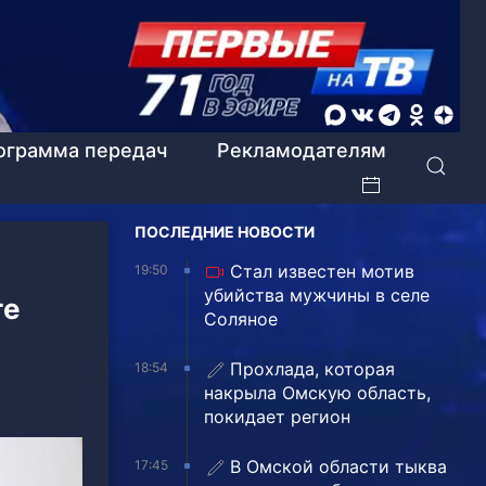
ограмма передач
Рекламодателям
ПОСЛЕДНИЕ НОВОСТИ
Стал известен мотив
19:50
убийства мужчины в селе
те
Соляное
Прохлада, которая
18:54
накрыла Омскую область,
покидает регион
В Омской области тыква
17:45