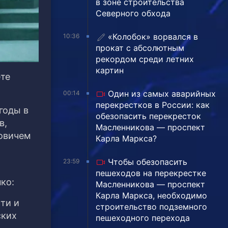
в зоне строительства
Северного обхода
«Колобок» ворвался в
10:36
прокат с абсолютным
рекордом среди летних
картин
ете
Один из самых аварийных
00:14
перекрестков в России: как
годы в
обезопасить перекресток
в,
Масленникова — проспект
овичем
Карла Маркса?
Чтобы обезопасить
23:59
пешеходов на перекрестке
ко:
Масленникова — проспект
Карла Маркса, необходимо
ти и
строительство подземного
ских
пешеходного перехода