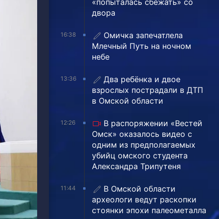
«попыталась сбежать» со
двора
Омичка запечатлела
16:38
Млечный Путь на ночном
небе
Два ребёнка и двое
13:36
взрослых пострадали в ДТП
в Омской области
В распоряжении «Вестей
12:26
Омск» оказалось видео с
одним из предполагаемых
убийц омского студента
Александра Трипутеня
В Омской области
11:44
археологи ведут раскопки
стоянки эпохи палеометалла