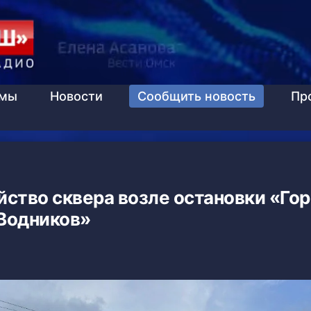
ммы
Новости
Сообщить новость
Пр
йство сквера возле остановки «Го
Водников»