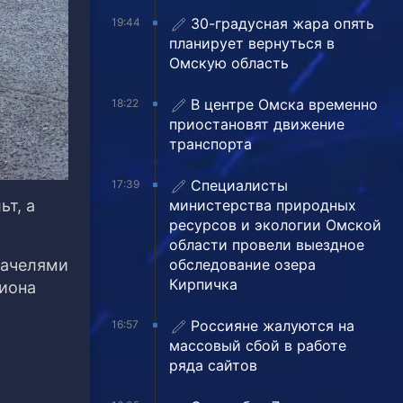
30-градусная жара опять
19:44
планирует вернуться в
Омскую область
В центре Омска временно
18:22
приостановят движение
транспорта
Специалисты
17:39
ьт, а
министерства природных
ресурсов и экологии Омской
области провели выездное
качелями
обследование озера
Кирпичка
иона
Россияне жалуются на
16:57
массовый сбой в работе
ряда сайтов