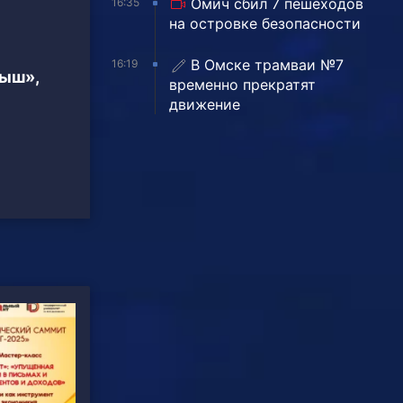
Омич сбил 7 пешеходов
16:35
на островке безопасности
В Омске трамваи №7
16:19
тыш»,
временно прекратят
движение