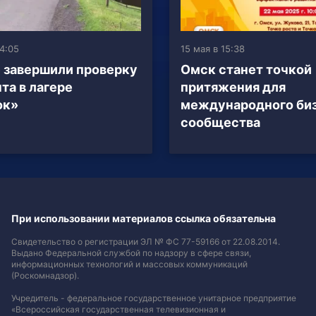
4:05
15 мая в 15:38
 завершили проверку
Омск станет точкой
та в лагере
притяжения для
ок»
международного би
сообщества
При использовании материалов ссылка обязательна
Свидетельство о регистрации ЭЛ № ФС 77-59166 от 22.08.2014.
Выдано Федеральной службой по надзору в сфере связи,
информационных технологий и массовых коммуникаций
(Роскомнадзор).
Учредитель - федеральное государственное унитарное предприятие
«Всероссийская государственная телевизионная и