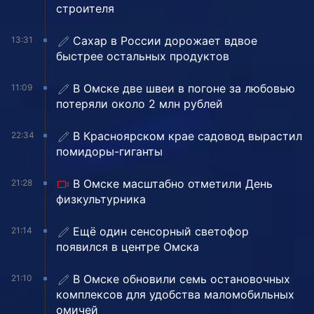
строителя
Сахар в России дорожает вдвое
13:31
быстрее остальных продуктов
В Омске две швеи в погоне за любовью
11:09
потеряли около 2 млн рублей
В Красноярском крае садовод вырастил
22:34
помидоры-гиганты
В Омске масштабно отметили День
21:28
физкультурника
Ещё один сенсорный светофор
21:14
появился в центре Омска
В Омске обновили семь остановочных
21:10
комплексов для удобства маломобильных
омичей